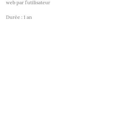
web par l’utilisateur
Durée : 1 an
utma
But : utilisé pour générer des
données statistiques quand la 1ère et
la dernière visite d’un visiteur a lieu
Durée : 2 ans
utmz
But : utilisé pour préciser la source
ou la campagne ayant mené
l’utilisateur vers le site